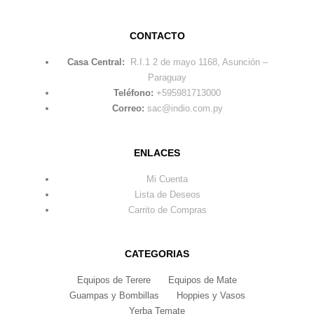
CONTACTO
Casa Central:
R.I.1 2 de mayo 1168, Asunción –
Paraguay
Teléfono:
+595981713000
Correo:
sac@indio.com.py
ENLACES
Mi Cuenta
Lista de Deseos
Carrito de Compras
CATEGORIAS
Equipos de Terere
Equipos de Mate
Guampas y Bombillas
Hoppies y Vasos
Yerba Temate