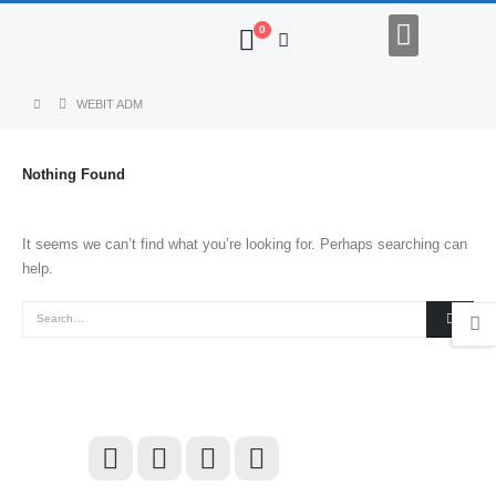
0
Regalos Empresariales
WEBIT ADM
Nothing Found
It seems we can’t find what you’re looking for. Perhaps searching can
help.