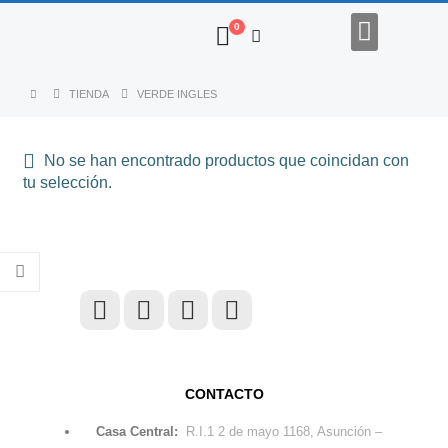
0
Regalos Empresariales
TIENDA
VERDE INGLES
No se han encontrado productos que coincidan con
tu selección.
PROMO TERERÉ SKIN 2.5L - TERMO/GUAMPA/BOMBILLA
CONTACTO
0
out of 5
369.900
₲
199.950
₲
Casa Central:
R.I.1 2 de mayo 1168, Asunción –