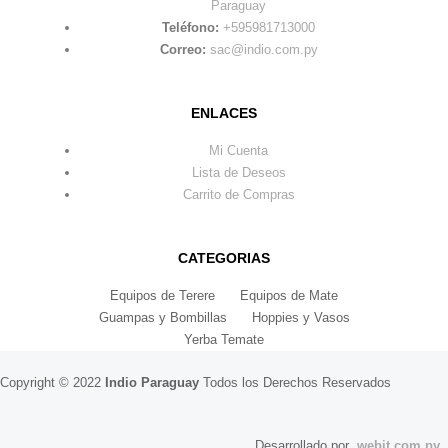
Paraguay
COMBO 2 CHOPERA LATIDO GUARANÍ 500ml
Teléfono:
+595981713000
Correo:
sac@indio.com.py
0
out of 5
379.800
₲
265.860
₲
ENLACES
TERMO ACERO INOX 1.9L FORRADO EN SIMIL CUERO BOCA ANCHA PARA HIELO
Mi Cuenta
0
out of 5
329.900
₲
Lista de Deseos
Carrito de Compras
CATEGORIAS
Equipos de Terere
Equipos de Mate
Guampas y Bombillas
Hoppies y Vasos
Yerba Temate
Copyright © 2022
Indio Paraguay
Todos los Derechos Reservados
Desarrollado por
webit.com.py
.