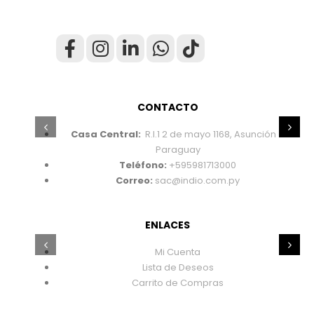
CONTACTO
Casa Central:
R.I.1 2 de mayo 1168, Asunción –
Paraguay
Teléfono:
+595981713000
Correo:
sac@indio.com.py
ENLACES
Mi Cuenta
Lista de Deseos
Carrito de Compras