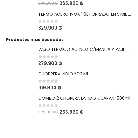
0
out of 5
265.860
₲
379.800
₲
TERMO ACERO INOX 1.9L FORRADO EN SIMIL CUERO BOCA ANCHA PARA HIELO
0
out of 5
329.900
₲
Productos mas buscados
VASO TERMICO AC.INOX.C/MANIJA Y PAJITA 1,1L LEOPARDO NEGRO VIAJERO CON SKIN DE REGALO
0
out of 5
279.900
₲
CHOPPERA INDIO 500 ML
0
out of 5
169.900
₲
COMBO 2 CHOPERA LATIDO GUARANÍ 500ml
0
out of 5
265.860
₲
379.800
₲