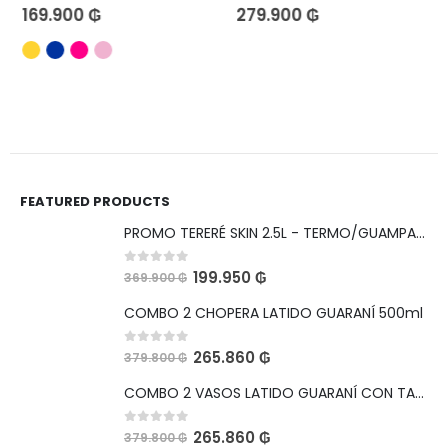
169.900
₲
279.900
₲
FEATURED PRODUCTS
PROMO TERERÉ SKIN 2.5L - TERMO/GUAMPA/BOMBILLA
0
out of 5
199.950
₲
369.900
₲
COMBO 2 CHOPERA LATIDO GUARANÍ 500ml
0
out of 5
265.860
₲
379.800
₲
COMBO 2 VASOS LATIDO GUARANÍ CON TAPA HERMETICA Y ABRIDOR 560ml