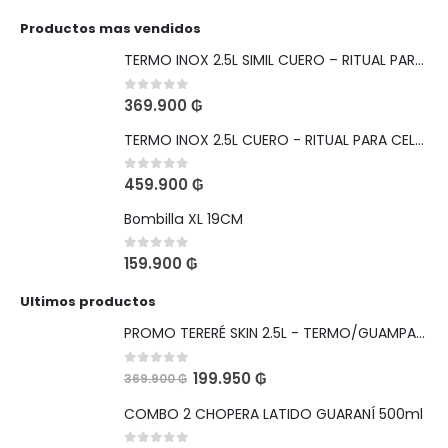
0
out of 5
265.860
₲
379.800
₲
Productos mas vendidos
TERMO INOX 2.5L SIMIL CUERO – RITUAL PARA CELEBRAR
0
out of 5
369.900
₲
TERMO INOX 2.5L CUERO - RITUAL PARA CELEBRAR
0
out of 5
459.900
₲
Bombilla XL 19CM
0
out of 5
159.900
₲
Ultimos productos
PROMO TERERÉ SKIN 2.5L - TERMO/GUAMPA/BOMBILLA
0
out of 5
199.950
₲
369.900
₲
COMBO 2 CHOPERA LATIDO GUARANÍ 500ml