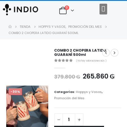
0
Regalos Empresariales
Descargar Catalogo
TIENDA
HOPPYS Y VASOS
,
PROMOCIÓN DEL MES
COMBO 2 CHOPERA LATIDO GUARANÍ 500ML
COMBO 2 CHOPERA LATIDO
GUARANÍ 500ml
( No hay valoraciones aún. )
0
out of 5
265.860
₲
379.800
₲
-30%
Categorías:
Hoppys y Vasos
,
Promoción del Mes