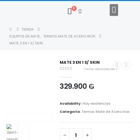
0
Regalos Empresariales
Descargar Catalogo
TIENDA
EQUIPOS DE MATE
,
TERMOS MATE DE ACERO INOX
MATE 3 EN 1 S/ SKIN
MATE 3 EN 1 S/ SKIN
( No hay valoraciones aún. )
0
out of 5
329.900
₲
Availability:
Hay existencias
Categoría:
Termos Mate de Acero Inox