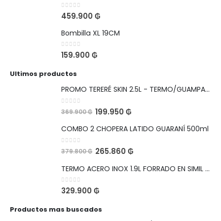
0
out of 5
459.900
₲
Bombilla XL 19CM
0
out of 5
159.900
₲
Ultimos productos
PROMO TERERÉ SKIN 2.5L - TERMO/GUAMPA/BOMBILLA
0
out of 5
199.950
₲
369.900
₲
COMBO 2 CHOPERA LATIDO GUARANÍ 500ml
0
out of 5
265.860
₲
379.800
₲
TERMO ACERO INOX 1.9L FORRADO EN SIMIL CUERO BOCA ANCHA PARA HIELO
0
out of 5
329.900
₲
Productos mas buscados