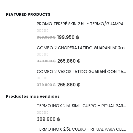
FEATURED PRODUCTS
PROMO TERERÉ SKIN 2.5L - TERMO/GUAMPA/BOMBILLA
0
out of 5
199.950
₲
369.900
₲
COMBO 2 CHOPERA LATIDO GUARANÍ 500ml
0
out of 5
265.860
₲
379.800
₲
COMBO 2 VASOS LATIDO GUARANÍ CON TAPA HERMETICA Y ABRIDOR 560ml
0
out of 5
265.860
₲
379.800
₲
Productos mas vendidos
TERMO INOX 2.5L SIMIL CUERO – RITUAL PARA CELEBRAR
0
out of 5
369.900
₲
TERMO INOX 2.5L CUERO - RITUAL PARA CELEBRAR