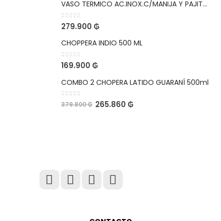
VASO TERMICO AC.INOX.C/MANIJA Y PAJITA 1,1L LEOPARDO NEGRO VIAJERO CON SKIN DE REGALO
0
out of 5
279.900
₲
CHOPPERA INDIO 500 ML
0
out of 5
169.900
₲
COMBO 2 CHOPERA LATIDO GUARANÍ 500ml
0
out of 5
265.860
₲
379.800
₲