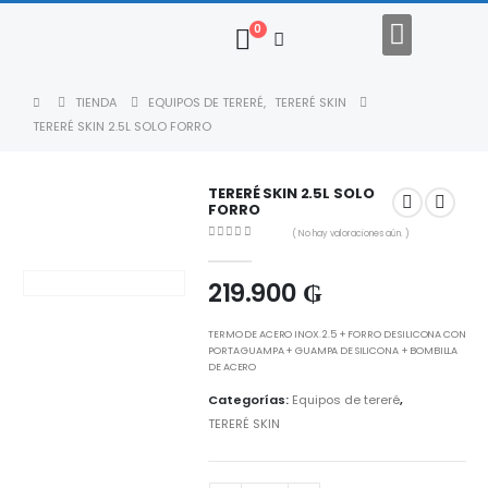
0
Regalos Empresariales
Descargar Catalogo
TIENDA
EQUIPOS DE TERERÉ
,
TERERÉ SKIN
TERERÉ SKIN 2.5L SOLO FORRO
TERERÉ SKIN 2.5L SOLO
FORRO
( No hay valoraciones aún. )
0
out of 5
219.900
₲
TERMO DE ACERO INOX. 2.5 + FORRO DE SILICONA CON
PORTA GUAMPA + GUAMPA DE SILICONA + BOMBILLA
DE ACERO
Categorías:
Equipos de tereré
,
TERERÉ SKIN