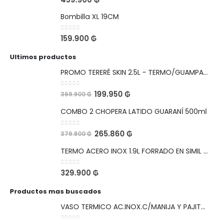
Bombilla XL 19CM
0
out of 5
159.900
₲
Ultimos productos
PROMO TERERÉ SKIN 2.5L - TERMO/GUAMPA/BOMBILLA
0
out of 5
199.950
₲
369.900
₲
COMBO 2 CHOPERA LATIDO GUARANÍ 500ml
0
out of 5
265.860
₲
379.800
₲
TERMO ACERO INOX 1.9L FORRADO EN SIMIL CUERO BOCA ANCHA PARA HIELO
0
out of 5
329.900
₲
Productos mas buscados
VASO TERMICO AC.INOX.C/MANIJA Y PAJITA 1,1L LEOPARDO NEGRO VIAJERO CON SKIN DE REGALO