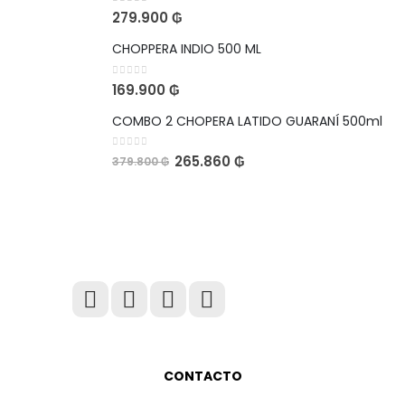
0
out of 5
279.900
₲
CHOPPERA INDIO 500 ML
0
out of 5
169.900
₲
COMBO 2 CHOPERA LATIDO GUARANÍ 500ml
0
out of 5
265.860
₲
379.800
₲
CONTACTO