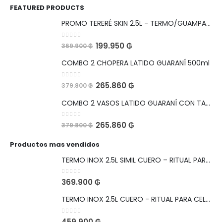
FEATURED PRODUCTS
PROMO TERERÉ SKIN 2.5L - TERMO/GUAMPA/BOMBILLA
0
out of 5
199.950
₲
369.900
₲
COMBO 2 CHOPERA LATIDO GUARANÍ 500ml
0
out of 5
265.860
₲
379.800
₲
COMBO 2 VASOS LATIDO GUARANÍ CON TAPA HERMETICA Y ABRIDOR 560ml
0
out of 5
265.860
₲
379.800
₲
Productos mas vendidos
TERMO INOX 2.5L SIMIL CUERO – RITUAL PARA CELEBRAR
0
out of 5
369.900
₲
TERMO INOX 2.5L CUERO - RITUAL PARA CELEBRAR
0
out of 5
459.900
₲