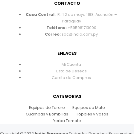
CONTACTO
Casa Central:
R.I.1 2 de mayo 1168, Asunción –
Paraguay
Teléfono:
+595981713000
Correo:
sac@indio.com.py
ENLACES
Mi Cuenta
Lista de Deseos
Carrito de Compras
CATEGORIAS
Equipos de Terere
Equipos de Mate
Guampas y Bombillas
Hoppies y Vasos
Yerba Temate
Copyright © 2022
Indio Paraguay
Todos los Derechos Reservados