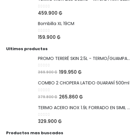
0
out of 5
459.900
₲
Bombilla XL 19CM
0
out of 5
159.900
₲
Ultimos productos
PROMO TERERÉ SKIN 2.5L - TERMO/GUAMPA/BOMBILLA
0
out of 5
199.950
₲
369.900
₲
COMBO 2 CHOPERA LATIDO GUARANÍ 500ml
0
out of 5
265.860
₲
379.800
₲
TERMO ACERO INOX 1.9L FORRADO EN SIMIL CUERO BOCA ANCHA PARA HIELO
0
out of 5
329.900
₲
Productos mas buscados