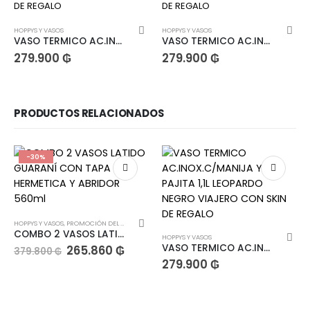
HOPPYS Y VASOS
HOPPYS Y VASOS
VASO TERMICO AC.INOX.C/MANIJA Y PAJITA 1,1L NEGRO VIAJERO CON SKIN DE REGALO
VASO TERMICO AC.INOX.C/MANIJA Y PAJITA 1,1L BLANCO VIAJERO CON SKIN DE REGALO
279.900
₲
279.900
₲
PRODUCTOS RELACIONADOS
-30%
HOPPYS Y VASOS
,
PROMOCIÓN DEL MES
COMBO 2 VASOS LATIDO GUARANÍ CON TAPA HERMETICA Y ABRIDOR 560ml
HOPPYS Y VASOS
VASO TERMICO AC.INOX.C/MANIJA Y PAJITA 1,1L LEOPARDO NEGRO VIAJERO CON SKIN DE REGALO
265.860
₲
379.800
₲
279.900
₲