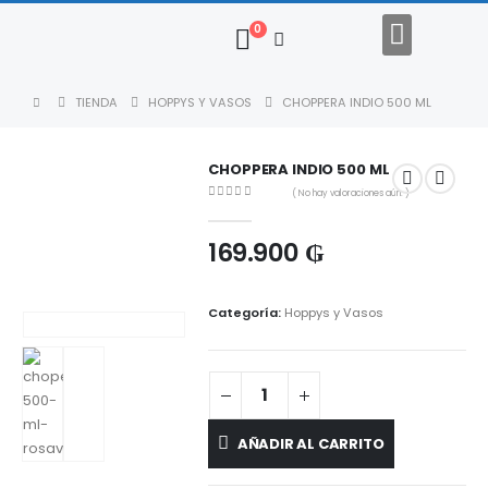
0
Regalos Empresariales
Descargar Catalogo
TIENDA
HOPPYS Y VASOS
CHOPPERA INDIO 500 ML
CHOPPERA INDIO 500 ML
( No hay valoraciones aún. )
0
out of 5
169.900
₲
Categoría:
Hoppys y Vasos
AÑADIR AL CARRITO