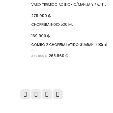
VASO TERMICO AC.INOX.C/MANIJA Y PAJITA 1,1L LEOPARDO NEGRO VIAJERO CON SKIN DE REGALO
0
out of 5
279.900
₲
CHOPPERA INDIO 500 ML
0
out of 5
169.900
₲
COMBO 2 CHOPERA LATIDO GUARANÍ 500ml
0
out of 5
265.860
₲
379.800
₲