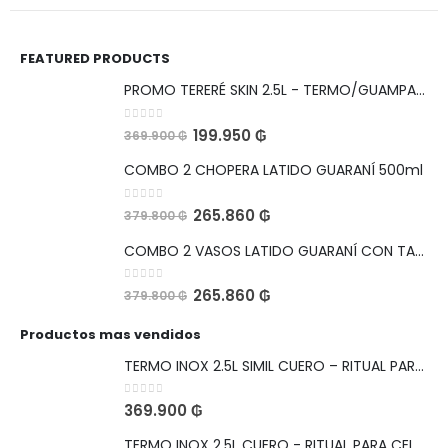
FEATURED PRODUCTS
PROMO TERERÉ SKIN 2.5L - TERMO/GUAMPA/BOMBILLA
0
out of 5
199.950
₲
369.900
₲
COMBO 2 CHOPERA LATIDO GUARANÍ 500ml
0
out of 5
265.860
₲
379.800
₲
COMBO 2 VASOS LATIDO GUARANÍ CON TAPA HERMETICA Y ABRIDOR 560ml
0
out of 5
265.860
₲
379.800
₲
Productos mas vendidos
TERMO INOX 2.5L SIMIL CUERO – RITUAL PARA CELEBRAR
0
out of 5
369.900
₲
TERMO INOX 2.5L CUERO - RITUAL PARA CELEBRAR