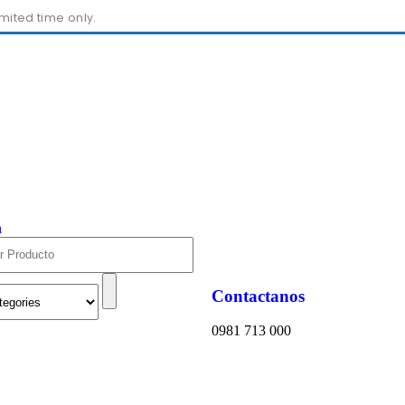
imited time only.
h
Contactanos
0981 713 000