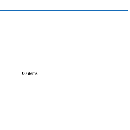
0
0 items