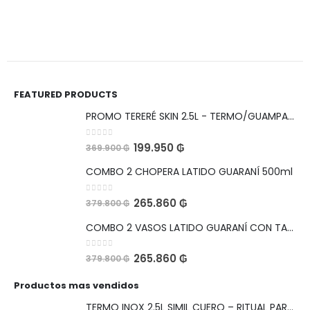
FEATURED PRODUCTS
PROMO TERERÉ SKIN 2.5L - TERMO/GUAMPA/BOMBILLA
0
out of 5
199.950
₲
369.900
₲
COMBO 2 CHOPERA LATIDO GUARANÍ 500ml
0
out of 5
265.860
₲
379.800
₲
COMBO 2 VASOS LATIDO GUARANÍ CON TAPA HERMETICA Y ABRIDOR 560ml
0
out of 5
265.860
₲
379.800
₲
Productos mas vendidos
TERMO INOX 2.5L SIMIL CUERO – RITUAL PARA CELEBRAR