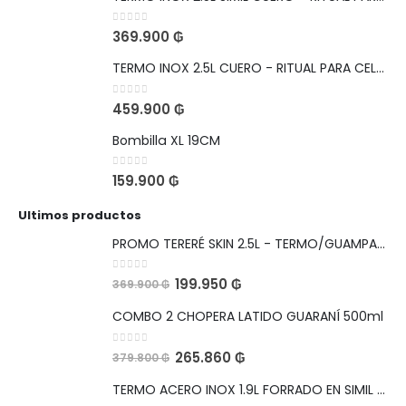
0
out of 5
369.900
₲
TERMO INOX 2.5L CUERO - RITUAL PARA CELEBRAR
0
out of 5
459.900
₲
Bombilla XL 19CM
0
out of 5
159.900
₲
Ultimos productos
PROMO TERERÉ SKIN 2.5L - TERMO/GUAMPA/BOMBILLA
0
out of 5
199.950
₲
369.900
₲
COMBO 2 CHOPERA LATIDO GUARANÍ 500ml
0
out of 5
265.860
₲
379.800
₲
TERMO ACERO INOX 1.9L FORRADO EN SIMIL CUERO BOCA ANCHA PARA HIELO