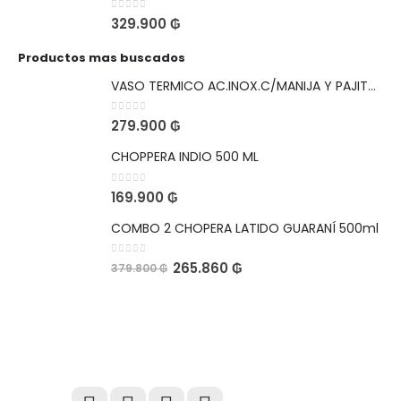
0
out of 5
329.900
₲
Productos mas buscados
VASO TERMICO AC.INOX.C/MANIJA Y PAJITA 1,1L LEOPARDO NEGRO VIAJERO CON SKIN DE REGALO
0
out of 5
279.900
₲
CHOPPERA INDIO 500 ML
0
out of 5
169.900
₲
COMBO 2 CHOPERA LATIDO GUARANÍ 500ml
0
out of 5
265.860
₲
379.800
₲