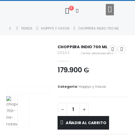
0
Regalos Empresariales
Descargar Catalogo
TIENDA
HOPPYS Y VASOS
CHOPPERA INDIO 700 ML
CHOPPERA INDIO 700 ML
( No hay valoraciones aún. )
0
out of 5
179.900
₲
Categoría:
Hoppys y Vasos
AÑADIR AL CARRITO