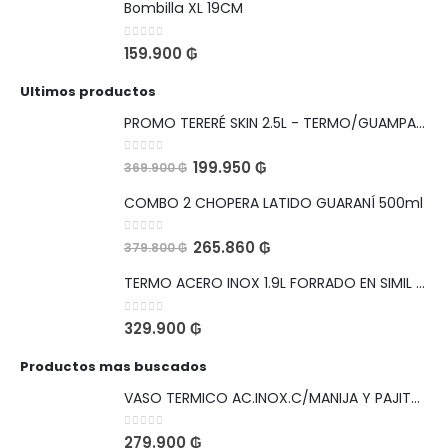
Bombilla XL 19CM
0
out of 5
159.900
₲
Ultimos productos
PROMO TERERÉ SKIN 2.5L - TERMO/GUAMPA/BOMBILLA
0
out of 5
199.950
₲
369.900
₲
COMBO 2 CHOPERA LATIDO GUARANÍ 500ml
0
out of 5
265.860
₲
379.800
₲
TERMO ACERO INOX 1.9L FORRADO EN SIMIL CUERO BOCA ANCHA PARA HIELO
0
out of 5
329.900
₲
Productos mas buscados
VASO TERMICO AC.INOX.C/MANIJA Y PAJITA 1,1L LEOPARDO NEGRO VIAJERO CON SKIN DE REGALO
0
out of 5
279.900
₲