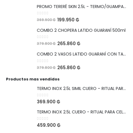
PROMO TERERÉ SKIN 2.5L - TERMO/GUAMPA/BOMBILLA
0
out of 5
199.950
₲
369.900
₲
COMBO 2 CHOPERA LATIDO GUARANÍ 500ml
0
out of 5
265.860
₲
379.800
₲
COMBO 2 VASOS LATIDO GUARANÍ CON TAPA HERMETICA Y ABRIDOR 560ml
0
out of 5
265.860
₲
379.800
₲
Productos mas vendidos
TERMO INOX 2.5L SIMIL CUERO – RITUAL PARA CELEBRAR
0
out of 5
369.900
₲
TERMO INOX 2.5L CUERO - RITUAL PARA CELEBRAR
0
out of 5
459.900
₲