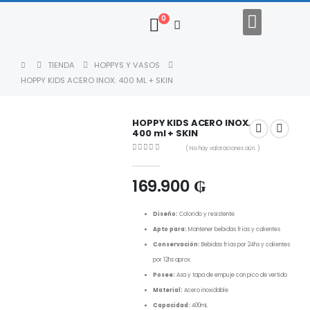
0
Regalos Empresariales
Descargar Catalogo
TIENDA
HOPPYS Y VASOS
HOPPY KIDS ACERO INOX. 400 ML + SKIN
HOPPY KIDS ACERO INOX.
400 ml + SKIN
( No hay valoraciones aún. )
0
out of 5
169.900
₲
Diseño:
Colorido y resistente
Apto para:
Mantener bebidas frías y calientes
Conservación:
Bebidas frías por 24hs y calientes
por 12hs aprox.
Posee:
Asa y tapa de empuje con pico de vertido
Material:
Acero inoxidable
Capacidad:
400mL