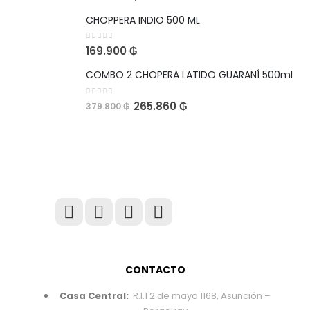
CHOPPERA INDIO 500 ML
0
out of 5
169.900
₲
COMBO 2 CHOPERA LATIDO GUARANÍ 500ml
0
out of 5
265.860
₲
379.800
₲
CONTACTO
Casa Central:
R.I.1 2 de mayo 1168, Asunción –