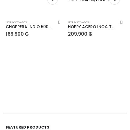
HOPPYS Y VASOS
HOPPYS Y VASOS
CHOPPERA INDIO 500 ML
HOPPY ACERO INOX. TAPA PUSH C/PICO 710 m
169.900
₲
209.900
₲
FEATURED PRODUCTS