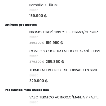
Bombilla XL 19CM
0
out of 5
159.900
₲
Ultimos productos
PROMO TERERÉ SKIN 2.5L - TERMO/GUAMPA/BOMBILLA
0
out of 5
199.950
₲
369.900
₲
COMBO 2 CHOPERA LATIDO GUARANÍ 500ml
0
out of 5
265.860
₲
379.800
₲
TERMO ACERO INOX 1.9L FORRADO EN SIMIL CUERO BOCA ANCHA PARA HIELO
0
out of 5
329.900
₲
Productos mas buscados
VASO TERMICO AC.INOX.C/MANIJA Y PAJITA 1,1L LEOPARDO NEGRO VIAJERO CON SKIN DE REGALO