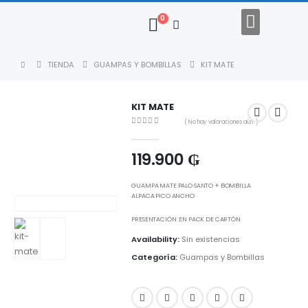
0
Regalos Empresariales
Descargar Catalogo
TIENDA
GUAMPAS Y BOMBILLAS
KIT MATE
KIT MATE
( No hay valoraciones aún. )
0
out of 5
119.900
₲
GUAMPA MATE PALO SANTO + BOMBILLA
ALPACA PICO ANCHO
PRESENTACIÓN: EN PACK DE CARTÓN
Availability:
Sin existencias
Categoría:
Guampas y Bombillas