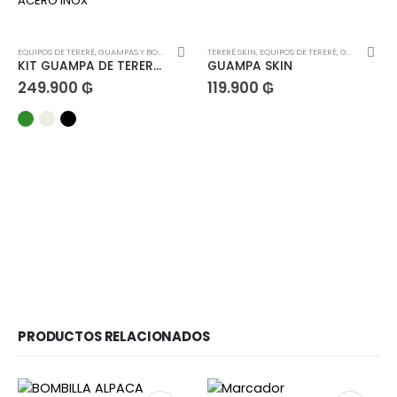
EQUIPOS DE TERERÉ
,
GUAMPAS Y BOMBILLAS
TERERÉ SKIN
,
EQUIPOS DE TERERÉ
,
GUAMPAS Y BOMBILLAS
KIT GUAMPA DE TERERE ACERO INOX 180ml + BOMB XL ACERO INOX
GUAMPA SKIN
249.900
₲
119.900
₲
PRODUCTOS RELACIONADOS