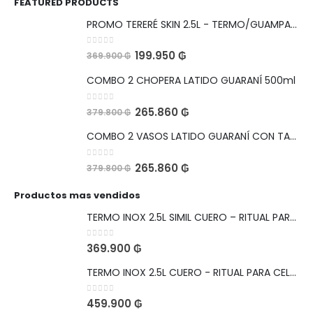
FEATURED PRODUCTS
PROMO TERERÉ SKIN 2.5L - TERMO/GUAMPA/BOMBILLA
0
out of 5
199.950
₲
369.900
₲
COMBO 2 CHOPERA LATIDO GUARANÍ 500ml
0
out of 5
265.860
₲
379.800
₲
COMBO 2 VASOS LATIDO GUARANÍ CON TAPA HERMETICA Y ABRIDOR 560ml
0
out of 5
265.860
₲
379.800
₲
Productos mas vendidos
TERMO INOX 2.5L SIMIL CUERO – RITUAL PARA CELEBRAR
0
out of 5
369.900
₲
TERMO INOX 2.5L CUERO - RITUAL PARA CELEBRAR
0
out of 5
459.900
₲