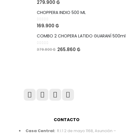
0
out of 5
279.900
₲
CHOPPERA INDIO 500 ML
0
out of 5
169.900
₲
COMBO 2 CHOPERA LATIDO GUARANÍ 500ml
0
out of 5
265.860
₲
379.800
₲
CONTACTO
Casa Central:
R.I.1 2 de mayo 1168, Asunción –