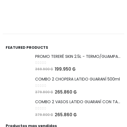
FEATURED PRODUCTS
PROMO TERERÉ SKIN 2.5L - TERMO/GUAMPA/BOMBILLA
0
out of 5
199.950
₲
369.900
₲
COMBO 2 CHOPERA LATIDO GUARANÍ 500ml
0
out of 5
265.860
₲
379.800
₲
COMBO 2 VASOS LATIDO GUARANÍ CON TAPA HERMETICA Y ABRIDOR 560ml
0
out of 5
265.860
₲
379.800
₲
Productos mas vendidos