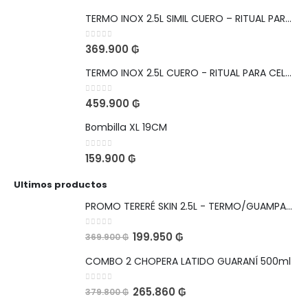
TERMO INOX 2.5L SIMIL CUERO – RITUAL PARA CELEBRAR
0
out of 5
369.900
₲
TERMO INOX 2.5L CUERO - RITUAL PARA CELEBRAR
0
out of 5
459.900
₲
Bombilla XL 19CM
0
out of 5
159.900
₲
Ultimos productos
PROMO TERERÉ SKIN 2.5L - TERMO/GUAMPA/BOMBILLA
0
out of 5
199.950
₲
369.900
₲
COMBO 2 CHOPERA LATIDO GUARANÍ 500ml
0
out of 5
265.860
₲
379.800
₲