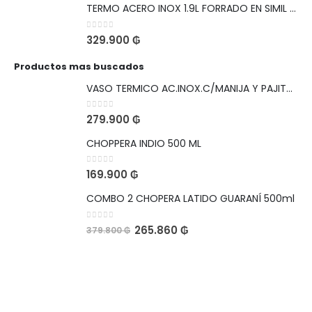
TERMO ACERO INOX 1.9L FORRADO EN SIMIL CUERO BOCA ANCHA PARA HIELO
0
out of 5
329.900
₲
Productos mas buscados
VASO TERMICO AC.INOX.C/MANIJA Y PAJITA 1,1L LEOPARDO NEGRO VIAJERO CON SKIN DE REGALO
0
out of 5
279.900
₲
CHOPPERA INDIO 500 ML
0
out of 5
169.900
₲
COMBO 2 CHOPERA LATIDO GUARANÍ 500ml
0
out of 5
265.860
₲
379.800
₲