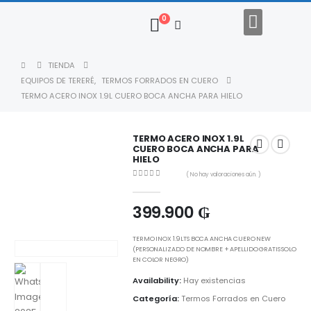
0
Regalos Empresariales
Descargar Catalogo
TIENDA
EQUIPOS DE TERERÉ
,
TERMOS FORRADOS EN CUERO
TERMO ACERO INOX 1.9L CUERO BOCA ANCHA PARA HIELO
TERMO ACERO INOX 1.9L
CUERO BOCA ANCHA PARA
HIELO
( No hay valoraciones aún. )
0
out of 5
399.900
₲
TERMO INOX 1.9LTS BOCA ANCHA CUERO NEW
(PERSONALIZADO DE NOMBRE + APELLIDO GRATIS SOLO
EN COLOR NEGRO)
Availability:
Hay existencias
Categoría:
Termos Forrados en Cuero